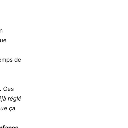
on
gue
temps de
. Ces
éjà réglé
que ça
enfance.