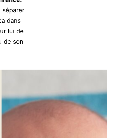
e séparer
aca dans
ur lui de
u de son