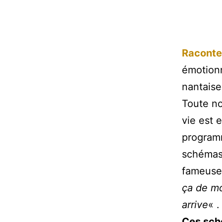
Raconte
émotionn
nantaise
Toute no
vie est 
programm
schémas 
fameuse
ça de mo
arrive
« .
Ces sch