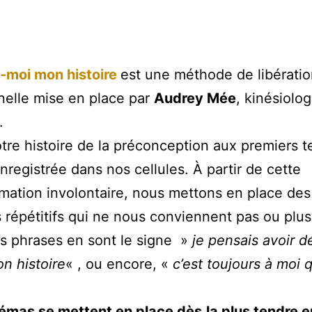
-moi mon histoire
est une méthode de libérati
elle mise en place par
Audrey Mée
, kinésiolo
.
tre histoire de la préconception aux premiers 
enregistrée dans nos cellules. À partir de cette
ation involontaire, nous mettons en place des
répétitifs qui ne nous conviennent pas ou plus
s phrases en sont le signe »
je pensais avoir d
n histoire
« , ou encore, «
c’est toujours à moi 
émas se mettent en place dès
la plus tendre 