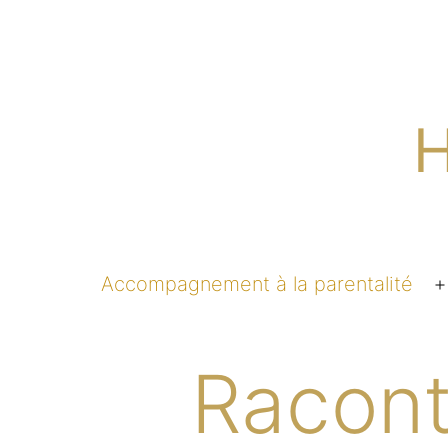
Aller
au
contenu
H
Accompagnement à la parentalité
l
Racont