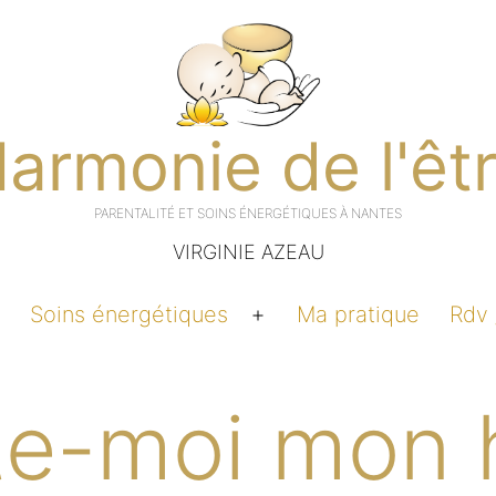
armonie de l'êt
VIRGINIE AZEAU
Soins énergétiques
Ma pratique
Rdv 
Ouvrir
Ouvrir
e
le
menu
menu
e-moi mon h