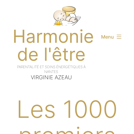
Aller
au
contenu
Harmonie
Menu
de l'être
VIRGINIE AZEAU
Les 1000