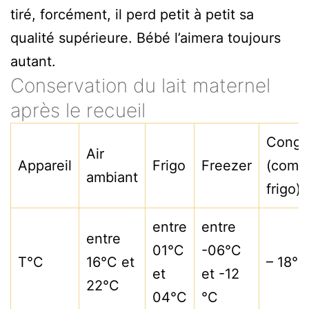
tiré, forcément, il perd petit à petit sa
qualité supérieure. Bébé l’aimera toujours
autant.
Conservation du lait maternel
après le recueil
Congé
Air
Appareil
Frigo
Freezer
(comb
ambiant
frigo)
entre
entre
entre
01°C
-06°C
T°C
16°C et
– 18°C
et
et -12
22°C
04°C
°C