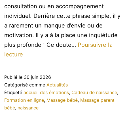
consultation ou en accompagnement
individuel. Derrière cette phrase simple, il y
a rarement un manque d’envie ou de
motivation. Il y a à la place une inquiétude
plus profonde : Ce doute…
Poursuivre la
Est-
lecture
ce
que
Publié le
30 juin 2026
je
Catégorisé comme
Actualités
masse
Étiqueté
accueil des émotions
,
Cadeau de naissance
,
Formation en ligne
,
Massage bébé
,
Massage parent
bien
bébé
,
naissance
mon
bébé