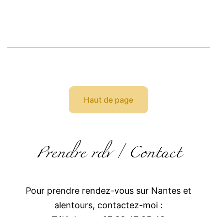
?
Comprendre
ce
que
beaucoup
de
Haut de page
parents
vivent
Prendre rdv / Contact
Pour prendre rendez-vous sur Nantes et
alentours, contactez-moi :