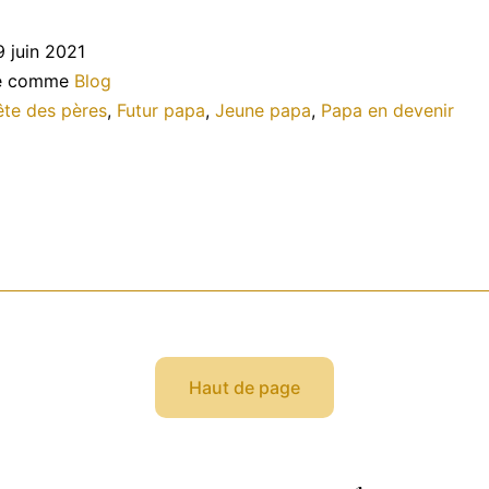
êtes
9 juin 2021
ous
sé comme
Blog
es
ête des pères
,
Futur papa
,
Jeune papa
,
Papa en devenir
apas
Haut de page