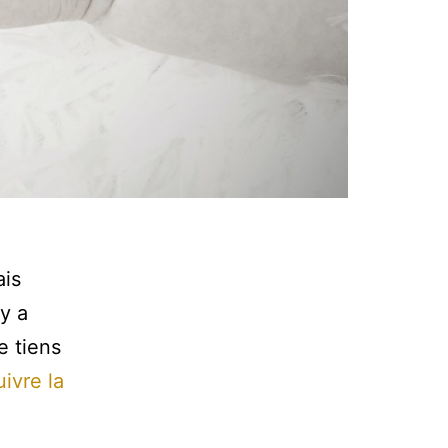
ais
y a
e tiens
ivre la