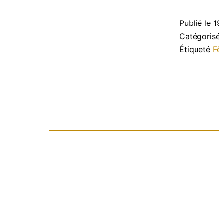
f
à
Publié le
1
t
Catégori
l
Étiqueté
F
p