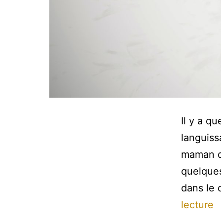
Il y a q
languiss
maman de
quelques
dans le 
B
lecture