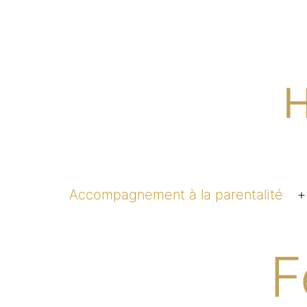
Aller
au
contenu
H
Accompagnement à la parentalité
l
F