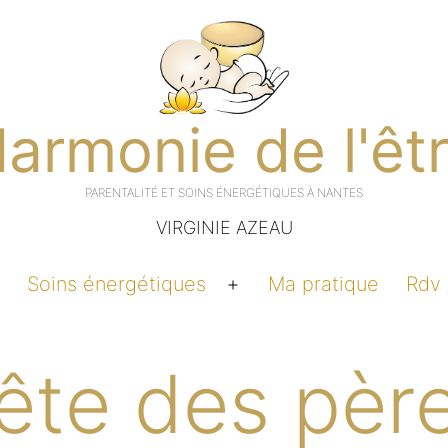
armonie de l'êt
VIRGINIE AZEAU
Soins énergétiques
Ma pratique
Rdv 
Ouvrir
Ouvrir
e
le
menu
menu
ête des pèr