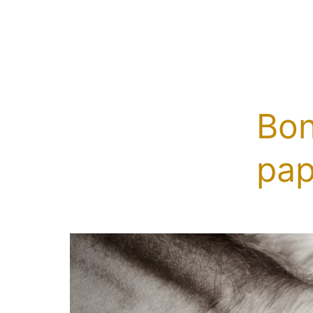
Bon
pa