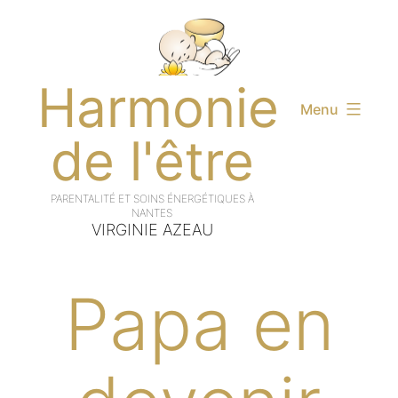
Aller
au
contenu
Harmonie
Menu
de l'être
VIRGINIE AZEAU
Papa en