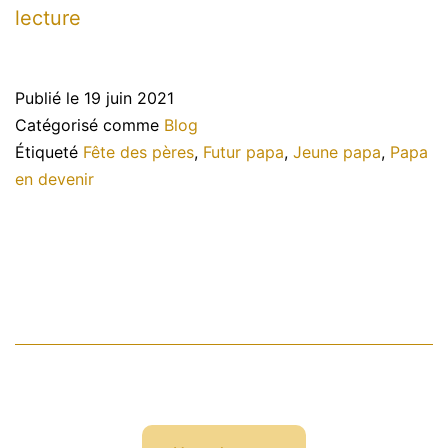
Bonne
lecture
fêtes
à
Publié le
19 juin 2021
tous
Catégorisé comme
Blog
les
Étiqueté
Fête des pères
,
Futur papa
,
Jeune papa
,
Papa
en devenir
papas