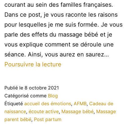
courant au sein des familles françaises.
Dans ce post, je vous raconte les raisons
pour lesquelles je me suis formée. Je vous
parle des effets du massage bébé et je
vous explique comment se déroule une
séance. Ainsi, vous aurez en saurez…
Le
Poursuivre la lecture
massage
bébé,
Publié le
8 octobre 2021
tout
Catégorisé comme
Blog
ce
Étiqueté
accueil des émotions
,
AFMB
,
Cadeau de
naissance
,
écoute active
,
Massage bébé
,
Massage
que
parent bébé
,
Post partum
vous