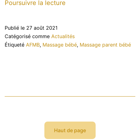
Atelier
Poursuivre la lecture
de
massage
Publié le
27 août 2021
parent
Catégorisé comme
Actualités
bébé
Étiqueté
AFMB
,
Massage bébé
,
Massage parent bébé
en
groupe
Haut de page