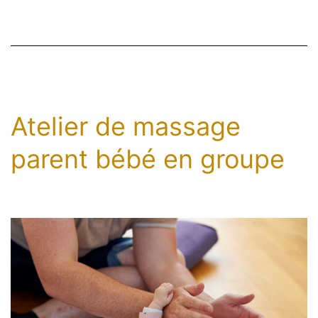
devez
savoir
!
Atelier de massage
parent bébé en groupe