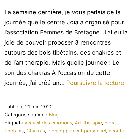
La semaine dernière, je vous parlais de la
journée que le centre Joïa a organisé pour
l’association Femmes de Bretagne. J’ai eu la
joie de pouvoir proposer 3 rencontres
autours des bols tibétains, des chakras et
de l’art thérapie. Mais quelle journée ! Le
son des chakras A l’occasion de cette
Fe
journée, j’ai créé un…
Poursuivre la lecture
de
Br
Publié le
21 mai 2022
:
Catégorisé comme
Blog
le
Étiqueté
accueil des émotions
,
Art thérapie
,
Bols
tibétains
,
Chakras
,
developpement personnel
,
écoute
ret