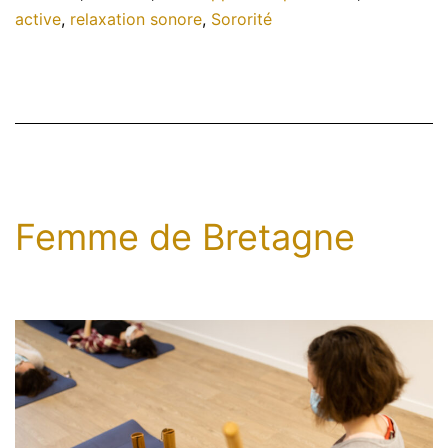
active
,
relaxation sonore
,
Sororité
de
la
jou
Femme de Bretagne